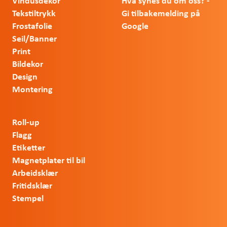
Vindusdekor
Hva synes du om oss? -
Tekstiltrykk
Gi tilbakemelding på
Frostafolie
Google
Seil/Banner
Print
Bildekor
Design
Montering
Roll-up
Flagg
Etiketter
Magnetplater til bil
Arbeidsklær
Fritidsklær
Stempel