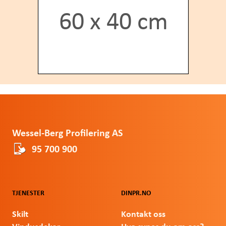
60 x 40 cm
Footer
Wessel-Berg Profilering AS
95 700 900
TJENESTER
DINPR.NO
Skilt
Kontakt oss